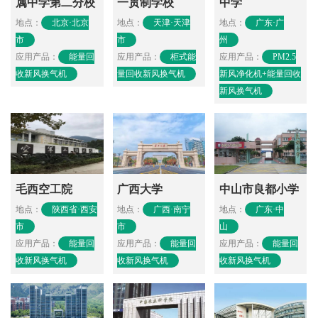
属中学第二分校
一贯制学校
中学
地点：
北京·北京
地点：
天津·天津
地点：
广东·广
市
市
州
应用产品：
能量回
应用产品：
柜式能
应用产品：
PM2.5
收新风换气机
量回收新风换气机
新风净化机+能量回收
新风换气机
毛西空工院
广西大学
中山市良都小学
地点：
陕西省·西安
地点：
广西·南宁
地点：
广东·中
市
市
山
应用产品：
能量回
应用产品：
能量回
应用产品：
能量回
收新风换气机
收新风换气机
收新风换气机