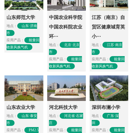
山东师范大学
中国农业科学院
江苏（南京）自
地点：
山东·济南
中国农科院农业
贸区健康城育英
市
环···
小···
应用产品：
能量回
地点：
北京·北京
地点：
江苏·南京
收新风换气机
市
市
应用产品：
能量回
应用产品：
能量回
收新风换气机
收新风换气机
山东农业大学
河北科技大学
深圳布澜小学
地点：
山东·泰安
地点：
河北省·石家
地点：
广东·深
市
庄
圳
应用产品：
PM2.5
应用产品：
能量回
应用产品：
能量回